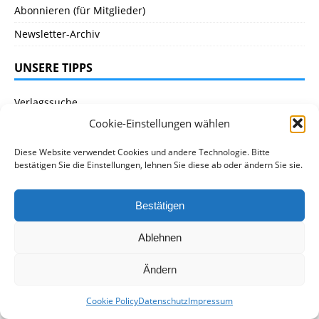
Abonnieren (für Mitglieder)
Newsletter-Archiv
UNSERE TIPPS
Verlagssuche
Cookie-Einstellungen wählen
Rechte und Verträge
Ökonomie
Diese Website verwendet Cookies und andere Technologie. Bitte
bestätigen Sie die Einstellungen, lehnen Sie diese ab oder ändern Sie sie.
NÜTZLICHE LINKS
Bestätigen
VS-Seiten
Ablehnen
Organisationen
Autorenversorgungswerk
Ändern
Literaturszene Bayern
Cookie Policy
Datenschutz
Impressum
Literaturradio Bayern