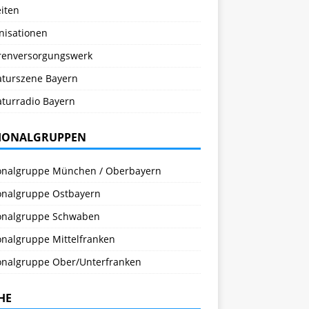
iten
nisationen
renversorgungswerk
raturszene Bayern
aturradio Bayern
IONALGRUPPEN
onalgruppe München / Oberbayern
onalgruppe Ostbayern
onalgruppe Schwaben
onalgruppe Mittelfranken
onalgruppe Ober/Unterfranken
HE