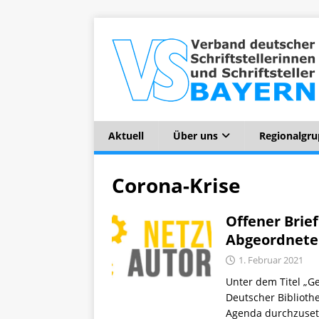
Aktuell
Über uns
Regionalgr
Corona-Krise
Offener Brie
Abgeordnete
1. Februar 2021
Unter dem Titel „
Deutscher Biblioth
Agenda durchzusetz