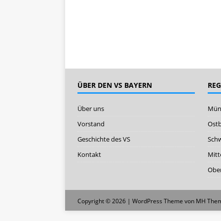
ÜBER DEN VS BAYERN
RE
Über uns
Mün
Vorstand
Ost
Geschichte des VS
Sch
Kontakt
Mitt
Ober
Copyright © 2026 | WordPress Theme von
MH The