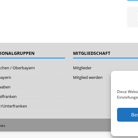
GIONALGRUPPEN
MITGLIEDSCHAFT
chen / Oberbayern
Mitglieder
bayern
Mitglied werden
waben
Diese Websi
elfranken
Einstellunge
/Unterfranken
Bes
mes