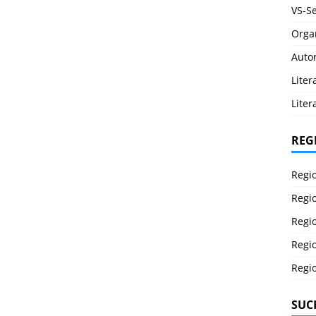
VS-Se
Orga
Auto
Lite
Liter
REG
Regi
Regi
Regi
Regi
Regi
SUC