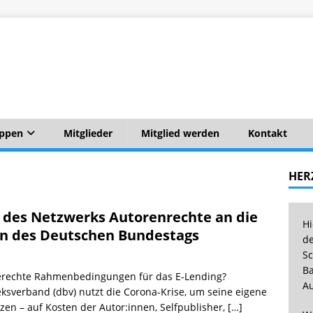
uppen
Mitglieder
Mitglied werden
Kontakt
HER
f des Netzwerks Autorenrechte an die
Hi
n des Deutschen Bundestags
de
Sc
Ba
Gerechte Rahmenbedingungen für das E-Lending?
Au
eksverband (dbv) nutzt die Corona-Krise, um seine eigene
en – auf Kosten der Autor:innen, Selfpublisher,
[…]