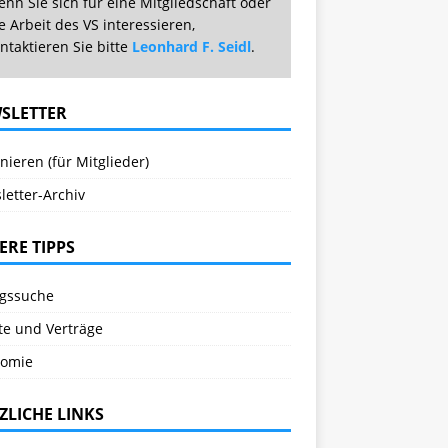
nn Sie sich für eine Mitgliedschaft oder
e Arbeit des VS interessieren,
ntaktieren Sie bitte
Leonhard F. Seidl
.
SLETTER
ieren (für Mitglieder)
letter-Archiv
ERE TIPPS
agssuche
te und Verträge
omie
ZLICHE LINKS