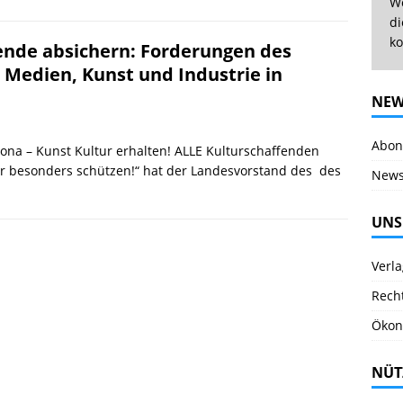
We
di
ko
ende absichern: Forderungen des
 Medien, Kunst und Industrie in
NEW
Abonn
rona – Kunst Kultur erhalten! ALLE Kulturschaffenden
er besonders schützen!“ hat der Landesvorstand des des
News
UNS
Verl
Rech
Ökon
NÜT