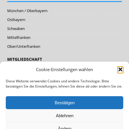
München / Oberbayern
Ostbayern
Schwaben
Mittelfranken
Ober/Unterfranken
MITGLIEDSCHAFT
Cookie-Einstellungen wählen
Mitglieder
Diese Website verwendet Cookies und andere Technologie. Bitte
Mitglied werden
bestätigen Sie die Einstellungen, lehnen Sie diese ab oder ändern Sie sie.
DATENSCHUTZ, IMPRESSUM
Bestätigen
Datenschutz
Ablehnen
Impressum
Cookie Policy (EU)
Ändern