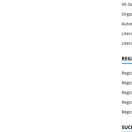
VS-Se
Orga
Auto
Lite
Liter
REG
Regi
Regi
Regi
Regi
Regi
SUC