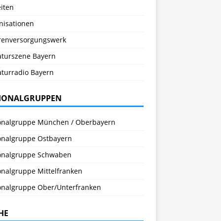
iten
nisationen
renversorgungswerk
raturszene Bayern
aturradio Bayern
IONALGRUPPEN
onalgruppe München / Oberbayern
onalgruppe Ostbayern
onalgruppe Schwaben
onalgruppe Mittelfranken
onalgruppe Ober/Unterfranken
HE