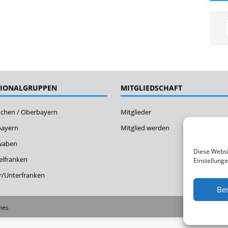
GIONALGRUPPEN
MITGLIEDSCHAFT
chen / Oberbayern
Mitglieder
bayern
Mitglied werden
waben
Diese Websi
elfranken
Einstellunge
/Unterfranken
Bes
mes