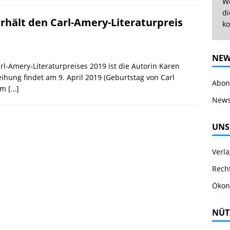
We
di
rhält den Carl-Amery-Literaturpreis
ko
NEW
rl-Amery-Literaturpreises 2019 ist die Autorin Karen
eihung findet am 9. April 2019 (Geburtstag von Carl
Abonn
 im
[…]
News
UNS
Verl
Rech
Ökon
NÜT