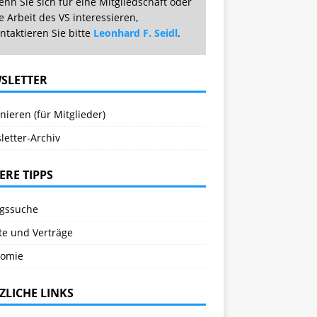
nn Sie sich für eine Mitgliedschaft oder
e Arbeit des VS interessieren,
ntaktieren Sie bitte
Leonhard F. Seidl
.
SLETTER
ieren (für Mitglieder)
letter-Archiv
ERE TIPPS
agssuche
te und Verträge
omie
ZLICHE LINKS