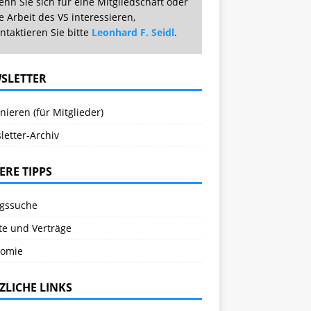
nn Sie sich für eine Mitgliedschaft oder
e Arbeit des VS interessieren,
ntaktieren Sie bitte
Leonhard F. Seidl
.
SLETTER
ieren (für Mitglieder)
letter-Archiv
ERE TIPPS
agssuche
te und Verträge
omie
ZLICHE LINKS