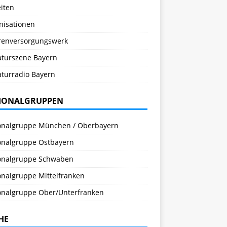
iten
nisationen
renversorgungswerk
raturszene Bayern
aturradio Bayern
IONALGRUPPEN
onalgruppe München / Oberbayern
onalgruppe Ostbayern
onalgruppe Schwaben
onalgruppe Mittelfranken
onalgruppe Ober/Unterfranken
HE