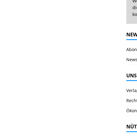
We
di
ko
NEW
Abonn
News
UNS
Verl
Rech
Ökon
NÜT