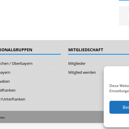
GIONALGRUPPEN
MITGLIEDSCHAFT
chen / Oberbayern
Mitglieder
bayern
Mitglied werden
waben
Diese Websi
elfranken
Einstellunge
/Unterfranken
Bes
mes