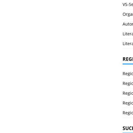
VS-Se
Orga
Auto
Lite
Liter
REG
Regi
Regi
Regi
Regi
Regi
SUC