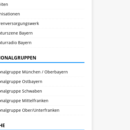
iten
nisationen
renversorgungswerk
raturszene Bayern
aturradio Bayern
IONALGRUPPEN
onalgruppe München / Oberbayern
onalgruppe Ostbayern
onalgruppe Schwaben
onalgruppe Mittelfranken
onalgruppe Ober/Unterfranken
HE