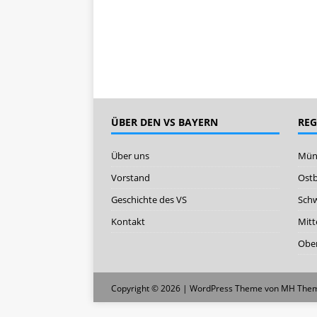
ÜBER DEN VS BAYERN
RE
Über uns
Mün
Vorstand
Ost
Geschichte des VS
Sch
Kontakt
Mitt
Ober
Copyright © 2026 | WordPress Theme von
MH The