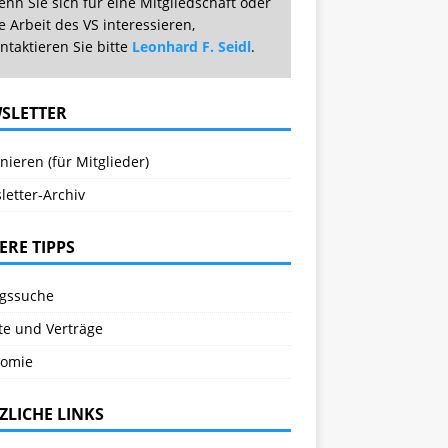
nn Sie sich für eine Mitgliedschaft oder
e Arbeit des VS interessieren,
ntaktieren Sie bitte
Leonhard F. Seidl
.
SLETTER
ieren (für Mitglieder)
letter-Archiv
ERE TIPPS
agssuche
te und Verträge
omie
ZLICHE LINKS