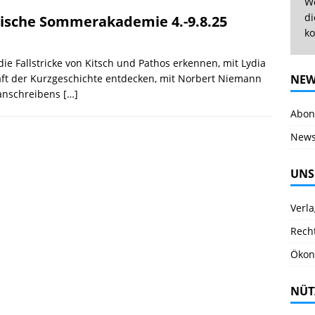
We
di
arische Sommerakademie 4.-9.8.25
ko
die Fallstricke von Kitsch und Pathos erkennen, mit Lydia
aft der Kurzgeschichte entdecken, mit Norbert Niemann
NEW
anschreibens
[…]
Abonn
News
UNS
Verl
Rech
Ökon
NÜT