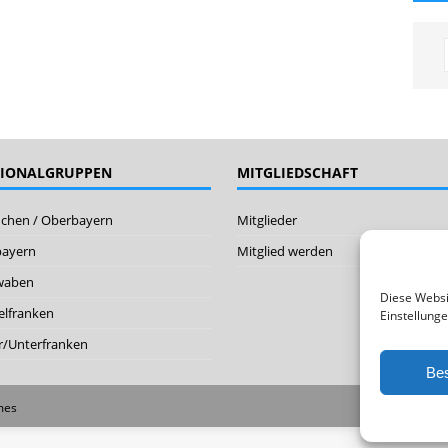
GIONALGRUPPEN
MITGLIEDSCHAFT
chen / Oberbayern
Mitglieder
bayern
Mitglied werden
waben
Diese Websi
elfranken
Einstellunge
/Unterfranken
Bes
mes