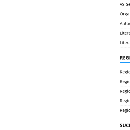
VS-Se
Orga
Auto
Lite
Liter
REG
Regi
Regi
Regi
Regi
Regi
SUC