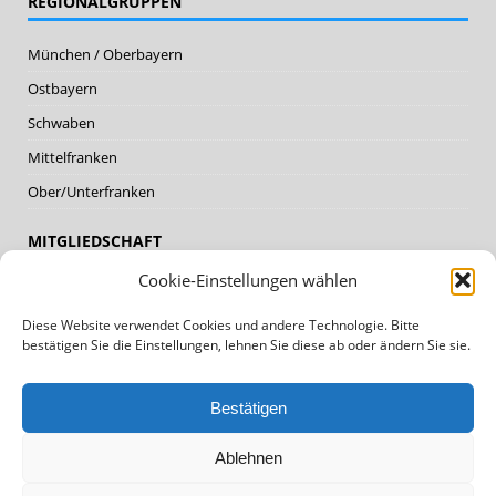
REGIONALGRUPPEN
München / Oberbayern
Ostbayern
Schwaben
Mittelfranken
Ober/Unterfranken
MITGLIEDSCHAFT
Cookie-Einstellungen wählen
Mitglieder
Diese Website verwendet Cookies und andere Technologie. Bitte
Mitglied werden
bestätigen Sie die Einstellungen, lehnen Sie diese ab oder ändern Sie sie.
DATENSCHUTZ, IMPRESSUM
Bestätigen
Datenschutz
Ablehnen
Impressum