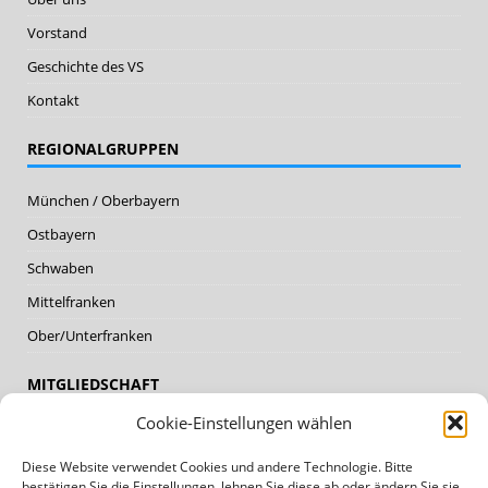
Vorstand
Geschichte des VS
Kontakt
REGIONALGRUPPEN
München / Oberbayern
Ostbayern
Schwaben
Mittelfranken
Ober/Unterfranken
MITGLIEDSCHAFT
Cookie-Einstellungen wählen
Mitglieder
Diese Website verwendet Cookies und andere Technologie. Bitte
Mitglied werden
bestätigen Sie die Einstellungen, lehnen Sie diese ab oder ändern Sie sie.