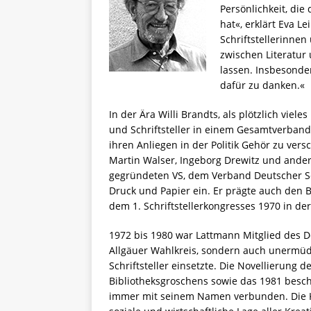
Persönlichkeit, die
hat«, erklärt Eva L
Schriftstellerinnen 
zwischen Literatur 
lassen. Insbesonder
dafür zu danken.«
In der Ära Willi Brandts, als plötzlich viele
und Schriftsteller in einem Gesamtverba
ihren Anliegen in der Politik Gehör zu ver
Martin Walser, Ingeborg Drewitz und ander
gegründeten VS, dem Verband Deutscher Sch
Druck und Papier ein. Er prägte auch den Be
dem 1. Schriftstellerkongresses 1970 in der
1972 bis 1980 war Lattmann Mitglied des D
Allgäuer Wahlkreis, sondern auch unermüdl
Schriftsteller einsetzte. Die Novellierung
Bibliotheksgroschens sowie das 1981 besch
immer mit seinem Namen verbunden. Die Kün