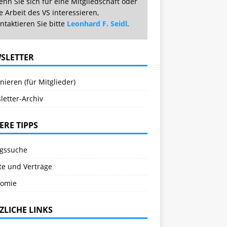
nn Sie sich für eine Mitgliedschaft oder
e Arbeit des VS interessieren,
ntaktieren Sie bitte
Leonhard F. Seidl
.
SLETTER
ieren (für Mitglieder)
letter-Archiv
ERE TIPPS
agssuche
te und Verträge
omie
ZLICHE LINKS