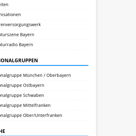
iten
nisationen
renversorgungswerk
raturszene Bayern
aturradio Bayern
IONALGRUPPEN
onalgruppe München / Oberbayern
onalgruppe Ostbayern
onalgruppe Schwaben
onalgruppe Mittelfranken
onalgruppe Ober/Unterfranken
HE