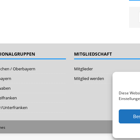
GIONALGRUPPEN
MITGLIEDSCHAFT
chen / Oberbayern
Mitglieder
bayern
Mitglied werden
waben
Diese Websi
elfranken
Einstellunge
/Unterfranken
Bes
mes