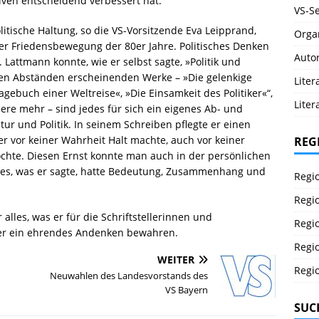
tiven entscheidend verbessert hat.
VS-Se
litische Haltung, so die VS-Vorsitzende Eva Leipprand,
Orga
er Friedensbewegung der 80er Jahre. Politisches Denken
Auto
 Lattmann konnte, wie er selbst sagte, »Politik und
igen Abständen erscheinenden Werke – »Die gelenkige
Lite
gebuch einer Weltreise«, »Die Einsamkeit des Politiker«“,
Liter
ere mehr – sind jedes für sich ein eigenes Ab- und
ur und Politik. In seinem Schreiben pflegte er einen
er vor keiner Wahrheit Halt machte, auch vor keiner
REG
ochte. Diesen Ernst konnte man auch in der persönlichen
les, was er sagte, hatte Bedeutung, Zusammenhang und
Regi
Regi
alles, was er für die Schriftstellerinnen und
Regi
mmer ein ehrendes Andenken bewahren.
Regi
WEITER
Regi
Neuwahlen des Landesvorstands des
VS Bayern
SUC