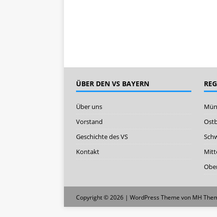
ÜBER DEN VS BAYERN
RE
Über uns
Mün
Vorstand
Ost
Geschichte des VS
Sch
Kontakt
Mitt
Ober
Copyright © 2026 | WordPress Theme von
MH The