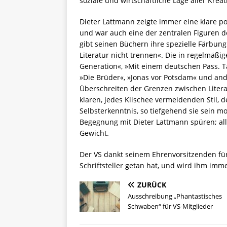
soziale und wirtschaftliche Lage aller Krea
Dieter Lattmann zeigte immer eine klare po
und war auch eine der zentralen Figuren d
gibt seinen Büchern ihre spezielle Färbung.
Literatur nicht trennen«. Die in regelmäß
Generation«, »Mit einem deutschen Pass. Ta
»Die Brüder«, »Jonas vor Potsdam« und and
Überschreiten der Grenzen zwischen Literat
klaren, jedes Klischee vermeidenden Stil, d
Selbsterkenntnis, so tiefgehend sie sein m
Begegnung mit Dieter Lattmann spüren; al
Gewicht.
Der VS dankt seinem Ehrenvorsitzenden für 
Schriftsteller getan hat, und wird ihm i
ZURÜCK
Ausschreibung „Phantastisches
Schwaben“ für VS-Mitglieder