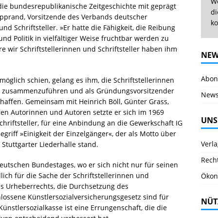
We
 die bundesrepublikanische Zeitgeschichte mit geprägt
di
eipprand, Vorsitzende des Verbands deutscher
ko
und Schriftsteller. »Er hatte die Fähigkeit, die Reibung
und Politik in vielfältiger Weise fruchtbar werden zu
e wir Schriftstellerinnen und Schriftsteller haben ihm
NEW
Abonn
s möglich schien, gelang es ihm, die Schriftstellerinnen
nd zusammenzuführen und als Gründungsvorsitzender
News
schaffen. Gemeinsam mit Heinrich Böll, Günter Grass,
en Autorinnen und Autoren setzte er sich im 1969
UNS
riftsteller, für eine Anbindung an die Gewerkschaft IG
griff »Einigkeit der Einzelgänger«, der als Motto über
Verl
 Stuttgarter Liederhalle stand.
Rech
eutschen Bundestages, wo er sich nicht nur für seinen
ich für die Sache der Schriftstellerinnen und
Ökon
 des Urheberrechts, die Durchsetzung des
lossene Künstlersozialversicherungsgesetz sind für
NÜT
stlersozialkasse ist eine Errungenschaft, die die