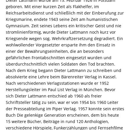
Dieter Lattmann wurde am 15. Februar 1926 in Potsdam
geboren. Mit einer kurzen Zeit als Flakhelfer, im
Reichsarbeitsdienst und schließlich mit der Einberufung zur
Kriegsmarine, endete 1943 seine Zeit am humanistischen
Gymnasium. Zeit seines Lebens ein kritischer Geist und nie
stromlinienförmig, wurde Dieter Lattmann noch kurz vor
Kriegsende wegen sog. Wehrkraftzersetzung degradiert. Ein
wohlwollender Vorgesetzter ersparte ihm den Einsatz in
einer der Bewährungseinheiten, die an besonders
gefährlichen Frontabschnitten eingesetzt wurden und
überdurchschnittlich vielen Soldaten den Tod brachten.
Nach dem Krieg begann Dieter Lattmann zu schreiben und
absolvierte eine Lehre beim Bärenreiter Verlag in Kassel.
Nach verschiedenen Verlagsstationen wurde er 1952
Herstellungsleiter im Paul List Verlag in München. Bevor
sich Dieter Lattmann entschied ab 1960 als freier
Schriftsteller tätig zu sein, war er von 1954 bis 1960 Leiter
der Presseabteilung im Piper Verlag. 1957 konnte sein erstes
Buch Die gelenkige Generation erscheinen, dem bis heute
15 weitere Bücher, Beiträge in rund 120 Anthologien,
verschiedene Hörspiele, Funkerzählungen und Fernsehfilme