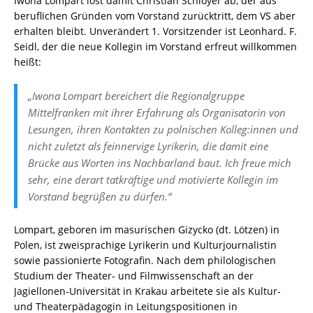
Iwona Lompart löst damit Christian Schloyer ab, der aus
beruflichen Gründen vom Vorstand zurücktritt, dem VS aber
erhalten bleibt. Unverändert 1. Vorsitzender ist Leonhard. F.
Seidl, der die neue Kollegin im Vorstand erfreut willkommen
heißt:
„Iwona Lompart bereichert die Regionalgruppe
Mittelfranken mit ihrer Erfahrung als Organisatorin von
Lesungen, ihren Kontakten zu polnischen Kolleg:innen und
nicht zuletzt als feinnervige Lyrikerin, die damit eine
Brücke aus Worten ins Nachbarland baut. Ich freue mich
sehr, eine derart tatkräftige und motivierte Kollegin im
Vorstand begrüßen zu dürfen.“
Lompart, geboren im masurischen Gizycko (dt. Lötzen) in
Polen, ist zweisprachige Lyrikerin und Kulturjournalistin
sowie passionierte Fotografin. Nach dem philologischen
Studium der Theater- und Filmwissenschaft an der
Jagiellonen-Universität in Krakau arbeitete sie als Kultur-
und Theaterpädagogin in Leitungspositionen in