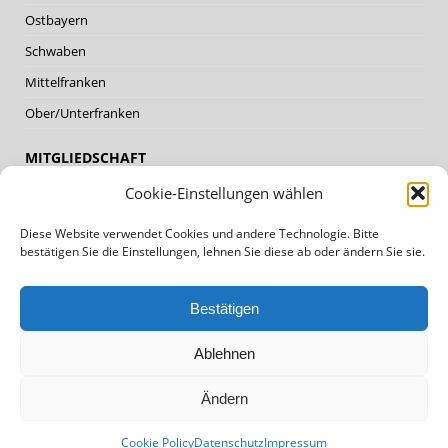
Ostbayern
Schwaben
Mittelfranken
Ober/Unterfranken
MITGLIEDSCHAFT
Cookie-Einstellungen wählen
Mitglieder
Diese Website verwendet Cookies und andere Technologie. Bitte
Mitglied werden
bestätigen Sie die Einstellungen, lehnen Sie diese ab oder ändern Sie sie.
DATENSCHUTZ, IMPRESSUM
Bestätigen
Datenschutz
Ablehnen
Impressum
Cookie Policy (EU)
Ändern
Cookie Policy
Datenschutz
Impressum