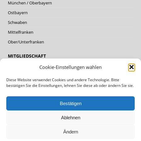
München / Oberbayern
Ostbayern
Schwaben
Mittelfranken
Ober/Unterfranken
MITGLIEDSCHAFT
Cookie-Einstellungen wählen
Mitglieder
Diese Website verwendet Cookies und andere Technologie. Bitte
Mitglied werden
bestätigen Sie die Einstellungen, lehnen Sie diese ab oder ändern Sie sie.
DATENSCHUTZ, IMPRESSUM
Bestätigen
Datenschutz
Ablehnen
Impressum
Cookie Policy (EU)
Ändern