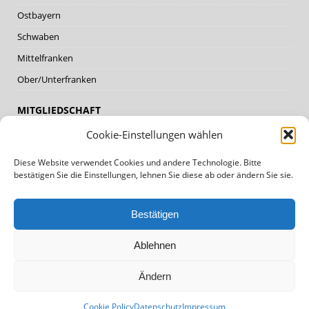
Ostbayern
Schwaben
Mittelfranken
Ober/Unterfranken
MITGLIEDSCHAFT
Cookie-Einstellungen wählen
Mitglieder
Diese Website verwendet Cookies und andere Technologie. Bitte
Mitglied werden
bestätigen Sie die Einstellungen, lehnen Sie diese ab oder ändern Sie sie.
DATENSCHUTZ, IMPRESSUM
Bestätigen
Datenschutz
Ablehnen
Impressum
Cookie Policy (EU)
Ändern
Cookie Policy
Datenschutz
Impressum