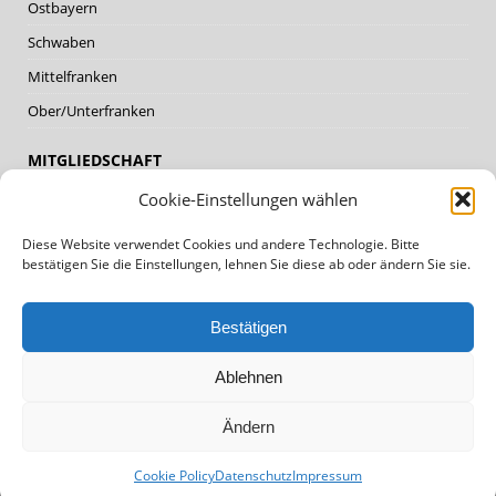
Ostbayern
Schwaben
Mittelfranken
Ober/Unterfranken
MITGLIEDSCHAFT
Cookie-Einstellungen wählen
Mitglieder
Diese Website verwendet Cookies und andere Technologie. Bitte
Mitglied werden
bestätigen Sie die Einstellungen, lehnen Sie diese ab oder ändern Sie sie.
DATENSCHUTZ, IMPRESSUM
Bestätigen
Datenschutz
Ablehnen
Impressum
Cookie Policy (EU)
Ändern
Cookie Policy
Datenschutz
Impressum
Copyright © 2026 | WordPress Theme von
MH Themes