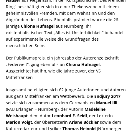
Hauser
aus Fiegenstall. In der Kurzgeschichte „Des Fremden
Ring“ beschäftigt er sich in einer Thekenszene mit einem
geheimnisvollen Fremden, mit dem Wahnsinn und den
Abgründen des Lebens. Ebenfalls prämiert wurde die 26-
jährige
Chiona Hufnagel
aus Nürnberg. Ihr
existentialistischer Text „Alles ist Unsterblichkeit“ behandelt
auf experimentelle Weise die Grundfragen des
menschlichen Seins.
Der Publikumspreis, ein Jahresabo der Autorenzeitschrift
„Federwelt“, ging ebenfalls an
Chiona Hufnagel.
Ausgerichtet hat ihn, wie die Jahre zuvor, der VS
Mittelfranken
Insgesamt beteiligten sich 62 junge Autorinnen und Autoren
aus ganz Mittelfranken am Wettbewerb. Die
Endjury 2017
setzte sich zusammen aus dem Germanisten
Manuel Illi
(FAU Erlangen – Nürnberg), der Autorin
Madeleine
Weishaupt
, dem Autor
Leonhard F. Seidl
, der Lektorin
Marion Voigt
, der Übersetzerin
Ariane Böckler
sowie dem
Kulturredakteur und Lyriker
Thomas Heinold
(Nürnberger